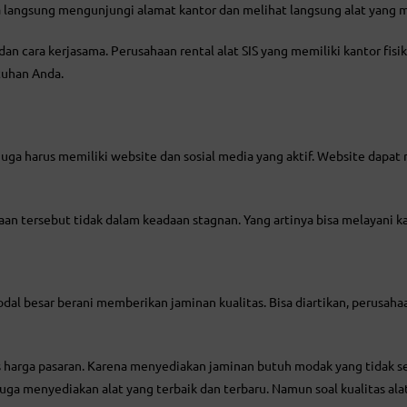
sa langsung mengunjungi alamat kantor dan melihat langsung alat yang
ga dan cara kerjasama. Perusahaan rental alat SIS yang memiliki kantor 
tuhan Anda.
juga harus memiliki website dan sosial media yang aktif. Website dapat
an tersebut tidak dalam keadaan stagnan. Yang artinya bisa melayani 
dal besar berani memberikan jaminan kualitas. Bisa diartikan, perusa
 harga pasaran. Karena menyediakan jaminan butuh modak yang tidak sed
juga menyediakan alat yang terbaik dan terbaru. Namun soal kualitas a