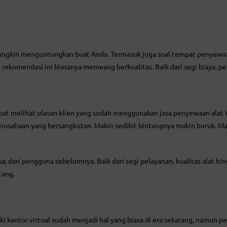
mungkin menguntungkan buat Anda. Termasuk juga soal tempat penyewaa
 rekomendasi ini biasanya memeang berkualitas. Baik dari segi biaya, pe
at melihat ulasan klien yang sudah menggunakan jasa penyewaan alat in
erusahaan yang bersangkutan. Makin sedikit bintangnya makin buruk. Ma
a; dari pengguna sebelumnya. Baik dari segi pelayanan, kualitas alat hi
tang.
ski kantor virtual sudah menjadi hal yang biasa di era sekarang, namun p