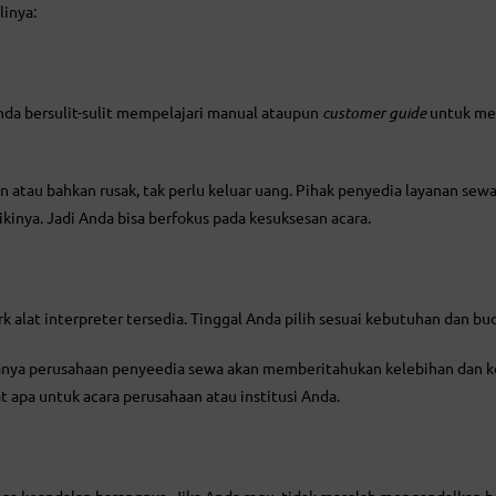
inya:
Anda bersulit-sulit mempelajari manual ataupun
customer guide
untuk me
atau bahkan rusak, tak perlu keluar uang. Pihak penyedia layanan sew
kinya. Jadi Anda bisa berfokus pada kesuksesan acara.
k alat interpreter tersedia. Tinggal Anda pilih sesuai kebutuhan dan bu
iasanya perusahaan penyeedia sewa akan memberitahukan kelebihan dan 
 apa untuk acara perusahaan atau institusi Anda.
aga keandalan barangnya. Jika Anda ragu, tidak masalah mengandalkan b