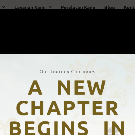
Layanan Kami
Peralatan Kami
Blog
Kont
rensi yang melibatkan orang dari berbagai Negara. Karena keberadaan 
to akan berjalan dengan lancar dan audience masih memahaminya meski t
Our Journey Continues
A NEW
CHAPTER
BEGINS IN