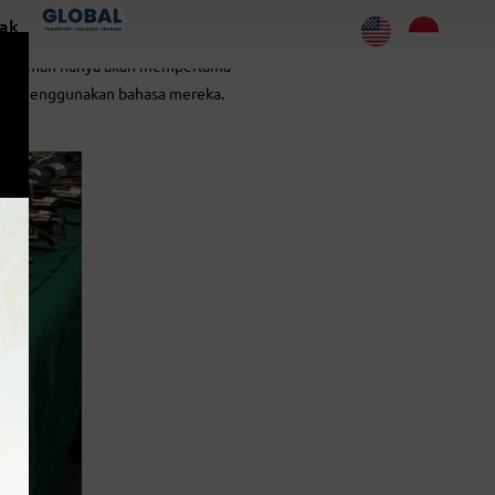
ak
penerjemah hanya akan memperlama
idak menggunakan bahasa mereka.