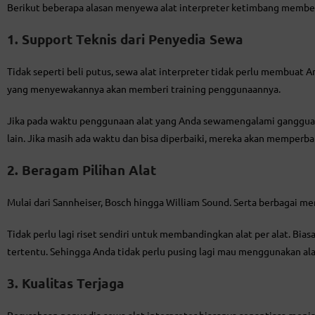
Berikut beberapa alasan menyewa alat interpreter ketimbang membel
1. Support Teknis dari Penyedia Sewa
Tidak seperti beli putus, sewa alat interpreter tidak perlu membuat 
yang menyewakannya akan memberi training penggunaannya.
Jika pada waktu penggunaan alat yang Anda sewamengalami gangguan 
lain. Jika masih ada waktu dan bisa diperbaiki, mereka akan memperbai
2. Beragam Pilihan Alat
Mulai dari Sannheiser, Bosch hingga William Sound. Serta berbagai mer
Tidak perlu lagi riset sendiri untuk membandingkan alat per alat. B
tertentu. Sehingga Anda tidak perlu pusing lagi mau menggunakan alat
3. Kualitas Terjaga
Perusahaan penyedia sewa alat interpreter biasanya senantiasa menj