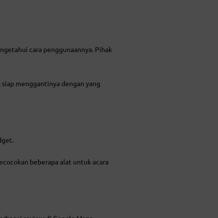
ngetahui cara penggunaannya. Pihak
a siap menggantinya dengan yang
dget.
kecocokan beberapa alat untuk acara
erbagai review di Google Maps