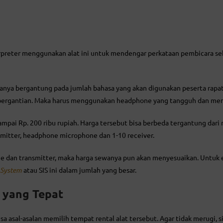
erpreter menggunakan alat ini untuk mendengar perkataan pembicara s
anya bergantung pada jumlah bahasa yang akan digunakan peserta rapat
ja bergantian. Maka harus menggunakan headphone yang tangguh dan mem
 sampai Rp. 200 ribu rupiah. Harga tersebut bisa berbeda tergantung dari 
ansmitter, headphone microphone dan 1-10 receiver.
 dan transmitter, maka harga sewanya pun akan menyesuaikan. Untuk e
System
atau SIS ini dalam jumlah yang besar.
r yang Tepat
sa asal-asalan memilih tempat rental alat tersebut. Agar tidak merugi, s