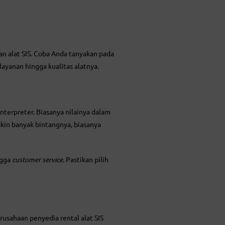
n alat SIS. Coba Anda tanyakan pada
layanan hingga kualitas alatnya.
terpreter. Biasanya nilainya dalam
kin banyak bintangnya, biasanya
ngga
customer service
. Pastikan pilih
erusahaan penyedia rental alat SIS