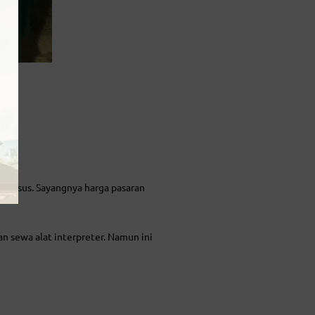
i khusus. Sayangnya harga pasaran
n sewa alat interpreter. Namun ini