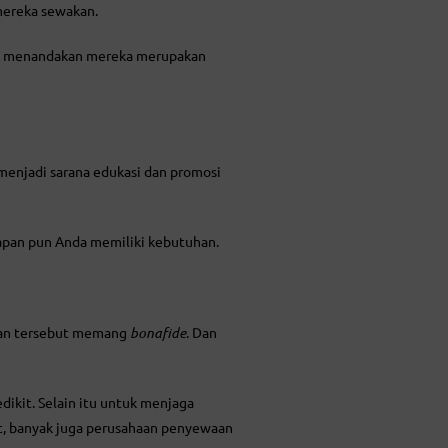
 mereka sewakan.
fisik menandakan mereka merupakan
 menjadi sarana edukasi dan promosi
kapan pun Anda memiliki kebutuhan.
haan tersebut memang
bonafide
. Dan
ikit. Selain itu untuk menjaga
lat, banyak juga perusahaan penyewaan