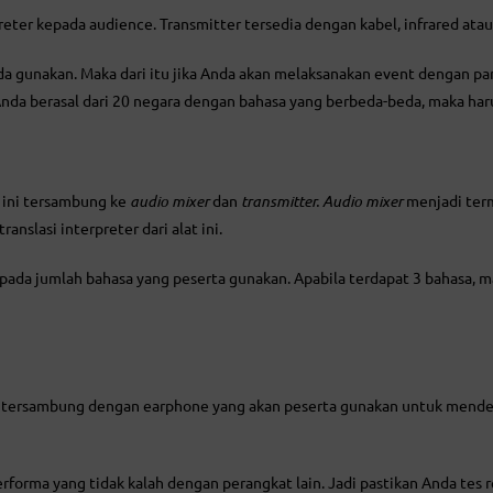
reter kepada audience. Transmitter tersedia dengan kabel, infrared atau
a gunakan. Maka dari itu jika Anda akan melaksanakan event dengan part
 Anda berasal dari 20 negara dengan bahasa yang berbeda-beda, maka ha
t ini tersambung ke
audio mixer
dan
transmitter.
Audio mixer
menjadi term
anslasi interpreter dari alat ini.
g pada jumlah bahasa yang peserta gunakan. Apabila terdapat 3 bahasa,
ini tersambung dengan earphone yang akan peserta gunakan untuk mende
 performa yang tidak kalah dengan perangkat lain. Jadi pastikan Anda tes 