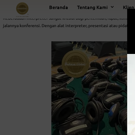
Beranda
Tentang Kami
Klien
Keberadaan interpreter sangat krusial bagi pertemuan, rapat, konfe
jalannya konferensi. Dengan alat interpreter, presentasi atau pida