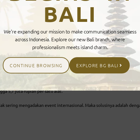
BALI
We’re expanding our mission to make communication seamless
across Indonesia. Explore our new Bali branch, where
professionalism meets island charm.
nterpreter?
CONTINUE BROWSING
EXPLORE BG BALI
apat atau event internasional lainnya, alat interpreter menempati posis
gga 5,7 juta rupiah per satu alat.
dak sering mengadakan event internasional. Maka solusinya adalah denga