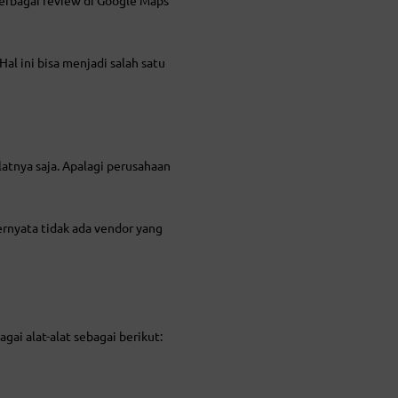
 ini bisa menjadi salah satu
tnya saja. Apalagi perusahaan
rnyata tidak ada vendor yang
gai alat-alat sebagai berikut: